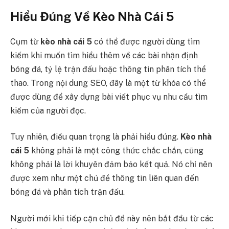
Hiểu Đúng Về Kèo Nhà Cái 5
Cụm từ
kèo nhà cái 5
có thể được người dùng tìm
kiếm khi muốn tìm hiểu thêm về các bài nhận định
bóng đá, tỷ lệ trận đấu hoặc thông tin phân tích thể
thao. Trong nội dung SEO, đây là một từ khóa có thể
được dùng để xây dựng bài viết phục vụ nhu cầu tìm
kiếm của người đọc.
Tuy nhiên, điều quan trọng là phải hiểu đúng.
Kèo nhà
cái 5
không phải là một công thức chắc chắn, cũng
không phải là lời khuyên đảm bảo kết quả. Nó chỉ nên
được xem như một chủ đề thông tin liên quan đến
bóng đá và phân tích trận đấu.
Người mới khi tiếp cận chủ đề này nên bắt đầu từ các