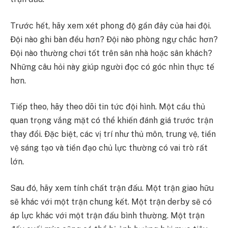
Trước hết, hãy xem xét phong độ gần đây của hai đội.
Đội nào ghi bàn đều hơn? Đội nào phòng ngự chắc hơn?
Đội nào thường chơi tốt trên sân nhà hoặc sân khách?
Những câu hỏi này giúp người đọc có góc nhìn thực tế
hơn.
Tiếp theo, hãy theo dõi tin tức đội hình. Một cầu thủ
quan trọng vắng mặt có thể khiến đánh giá trước trận
thay đổi. Đặc biệt, các vị trí như thủ môn, trung vệ, tiền
vệ sáng tạo và tiền đạo chủ lực thường có vai trò rất
lớn.
Sau đó, hãy xem tính chất trận đấu. Một trận giao hữu
sẽ khác với một trận chung kết. Một trận derby sẽ có
áp lực khác với một trận đấu bình thường. Một trận