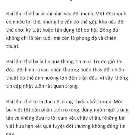
Sai lầm thứ hai là chỉ nhìn vào đội mạnh. Một đội mạnh
có nhiều lợi thế, nhưng họ vẫn có thể gặp khó nếu đối
thủ chơi kỷ luật hoặc tận dụng tốt cơ hội. Bóng đá
không chỉ là tên tuổi, mà còn là phong độ và chiến
thuật.
Sai lầm thứ ba là bỏ qua thông tin mới. Trước giờ thi
đấu, đội hình ra sân, chấn thương hoặc thay đổi chiến
thuật có thể ảnh hưởng lớn đến trận đấu. Vì vậy, thông
tin cập nhật luôn rất quan trọng.
Sai lầm thứ tư là đọc nội dung thiếu chất lượng. Một
bài viết tốt cần phân tích rõ ràng, dùng ngôn ngữ trung
lập và không đưa ra lời cam kết chắc chắn. Những bài
viết hứa hẹn kết quả tuyệt đối thường không đáng tin
cậy.