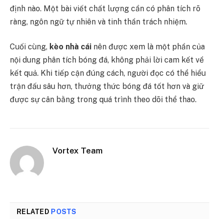
định nào. Một bài viết chất lượng cần có phân tích rõ
ràng, ngôn ngữ tự nhiên và tinh thần trách nhiệm.
Cuối cùng,
kèo nhà cái
nên được xem là một phần của
nội dung phân tích bóng đá, không phải lời cam kết về
kết quả. Khi tiếp cận đúng cách, người đọc có thể hiểu
trận đấu sâu hơn, thưởng thức bóng đá tốt hơn và giữ
được sự cân bằng trong quá trình theo dõi thể thao.
Vortex Team
RELATED
POSTS