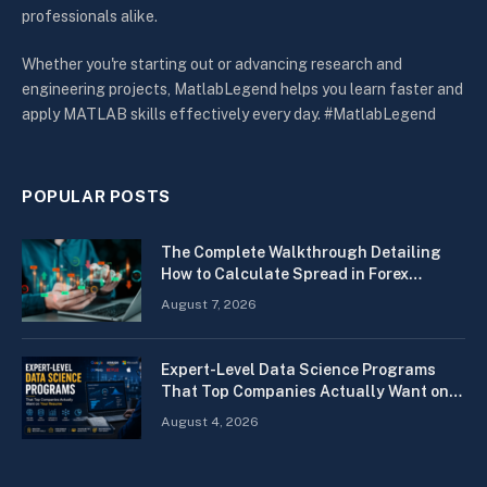
professionals alike.
Whether you're starting out or advancing research and
engineering projects, MatlabLegend helps you learn faster and
apply MATLAB skills effectively every day. #MatlabLegend
POPULAR POSTS
The Complete Walkthrough Detailing
How to Calculate Spread in Forex
Quickly
August 7, 2026
Expert-Level Data Science Programs
That Top Companies Actually Want on
Your Resume
August 4, 2026