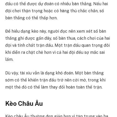
đấu có thể được dự đoán có nhiều bàn thắng. Nếu hai
đội chơi thận trọng hoặc có hàng thủ chắc chắn, số
bàn thắng có thể thấp hơn.
Để hiểu dạng kèo này, người đọc nên xem xét số bàn
thắng ghi được gần đây, số bàn thua, cách chơi của hai
đội và tính chất trận đấu. Một trận đấu quan trọng đôi
khi diễn ra chặt chẽ hơn vì cả hai đội đều sợ mắc sai
lầm.
Dù vậy, tài xỉu vẫn là dạng khó đoán. Một bàn thắng
sớm có thể khiến trận đấu trở nên cởi mở, trong khi
một thẻ đỏ có thể làm thay đổi hoàn toàn thế trận.
Kèo Châu Âu
Kèo châu Âu thường đơn giản hơn vì tập trung vào ba