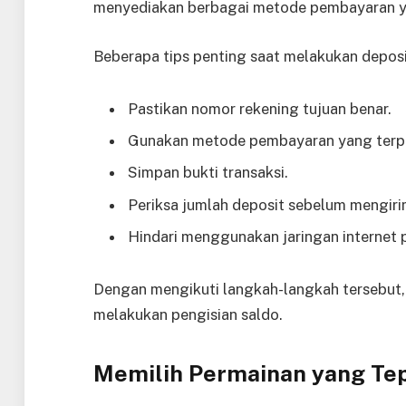
menyediakan berbagai metode pembayaran y
Beberapa tips penting saat melakukan deposi
Pastikan nomor rekening tujuan benar.
Gunakan metode pembayaran yang terp
Simpan bukti transaksi.
Periksa jumlah deposit sebelum mengiri
Hindari menggunakan jaringan internet p
Dengan mengikuti langkah-langkah tersebut,
melakukan pengisian saldo.
Memilih Permainan yang Te