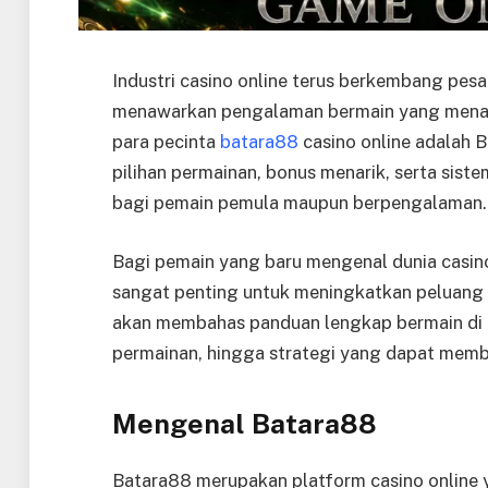
Industri casino online terus berkembang pes
menawarkan pengalaman bermain yang menari
para pecinta
batara88
casino online adalah 
pilihan permainan, bonus menarik, serta si
bagi pemain pemula maupun berpengalaman.
Bagi pemain yang baru mengenal dunia casin
sangat penting untuk meningkatkan peluang me
akan membahas panduan lengkap bermain di B
permainan, hingga strategi yang dapat memba
Mengenal Batara88
Batara88 merupakan platform casino online