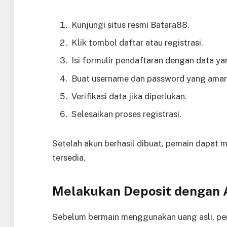
Kunjungi situs resmi Batara88.
Klik tombol daftar atau registrasi.
Isi formulir pendaftaran dengan data ya
Buat username dan password yang aman
Verifikasi data jika diperlukan.
Selesaikan proses registrasi.
Setelah akun berhasil dibuat, pemain dapat 
tersedia.
Melakukan Deposit dengan
Sebelum bermain menggunakan uang asli, pem